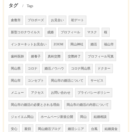
タグ
Tags
倉敷市
プロポーズ
お見合い
初デート
新型コロナウイルス
成婚
プロフィール
マスク
桜
インターネットお見合い
ZOOM
岡山神社
婚活
福山市
歯科医師
婿養子
真剣交際
交際終了
プロフィール写真
岡山県
コロナ
婚活ノウハウ
コロナ岡山県
ドクター
岡山市
コンセプト
岡山市の婚活について
サービス
メニュー
アクセス
お問い合わせ
プライバシーポリシー
岡山市の婚活の必要とされる理由
岡山市の婚活の内容について
ジェイエム岡山
ホームページ新規公開
岡山
結婚相談
安心
親切
岡山婚活ブログ
婚活シニア
台風
結婚資金