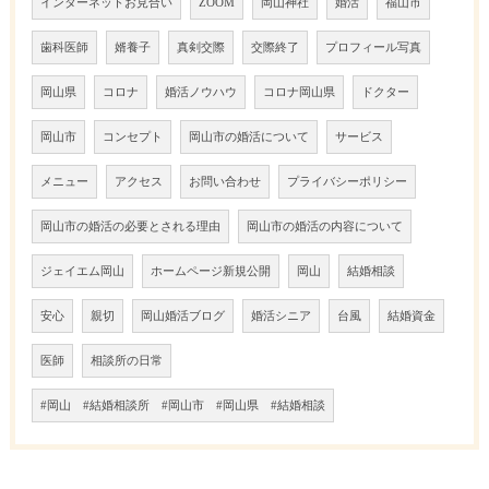
インターネットお見合い
ZOOM
岡山神社
婚活
福山市
歯科医師
婿養子
真剣交際
交際終了
プロフィール写真
岡山県
コロナ
婚活ノウハウ
コロナ岡山県
ドクター
岡山市
コンセプト
岡山市の婚活について
サービス
メニュー
アクセス
お問い合わせ
プライバシーポリシー
岡山市の婚活の必要とされる理由
岡山市の婚活の内容について
ジェイエム岡山
ホームページ新規公開
岡山
結婚相談
安心
親切
岡山婚活ブログ
婚活シニア
台風
結婚資金
医師
相談所の日常
#岡山 #結婚相談所 #岡山市 #岡山県 #結婚相談