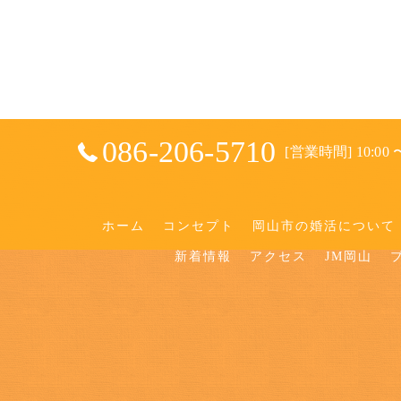
086-206-5710
[営業時間] 10:00 〜
ホーム
コンセプト
岡山市の婚活について
新着情報
アクセス
JM岡山