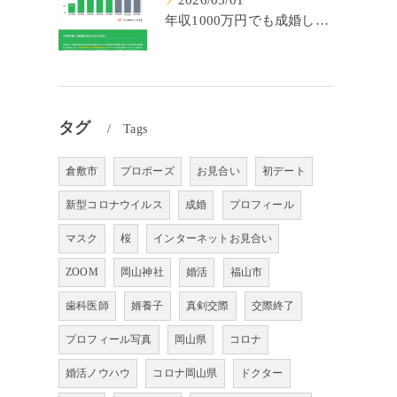
2026/05/01
年収1000万円でも成婚しやすいとは限らない? 「年収帯別の成婚率」のリアル
タグ
Tags
倉敷市
プロポーズ
お見合い
初デート
新型コロナウイルス
成婚
プロフィール
マスク
桜
インターネットお見合い
ZOOM
岡山神社
婚活
福山市
歯科医師
婿養子
真剣交際
交際終了
プロフィール写真
岡山県
コロナ
婚活ノウハウ
コロナ岡山県
ドクター