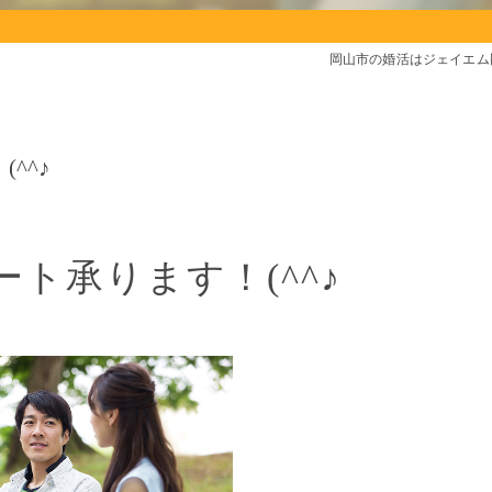
岡山市の婚活はジェイエム
^^♪
ト承ります！(^^♪