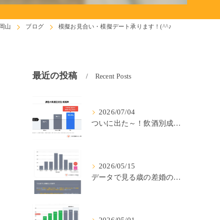
岡山
ブログ
模擬お見合い・模擬デート承ります！(^^♪
最近の投稿
Recent Posts
2026/07/04
ついに出た～！飲酒別成婚率(IBJ)！
2026/05/15
データで見る歳の差婚の確率の低さ。