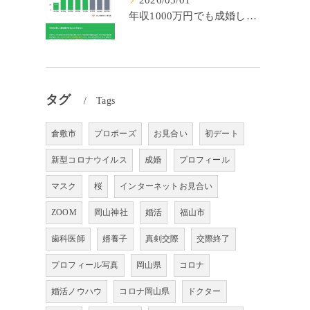
2026/05/01
年収1000万円でも成婚しやすいとは限らない? 「年収帯別の成婚率」のリアル
タグ
Tags
倉敷市
プロポーズ
お見合い
初デート
新型コロナウイルス
成婚
プロフィール
マスク
桜
インターネットお見合い
ZOOM
岡山神社
婚活
福山市
歯科医師
婿養子
真剣交際
交際終了
プロフィール写真
岡山県
コロナ
婚活ノウハウ
コロナ岡山県
ドクター