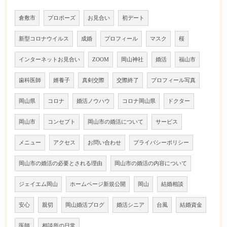
倉敷市
プロポーズ
お見合い
初デート
新型コロナウイルス
成婚
プロフィール
マスク
桜
インターネットお見合い
ZOOM
岡山神社
婚活
福山市
歯科医師
婿養子
真剣交際
交際終了
プロフィール写真
岡山県
コロナ
婚活ノウハウ
コロナ岡山県
ドクター
岡山市
コンセプト
岡山市の婚活について
サービス
メニュー
アクセス
お問い合わせ
プライバシーポリシー
岡山市の婚活の必要とされる理由
岡山市の婚活の内容について
ジェイエム岡山
ホームページ新規公開
岡山
結婚相談
安心
親切
岡山婚活ブログ
婚活シニア
台風
結婚資金
医師
相談所の日常