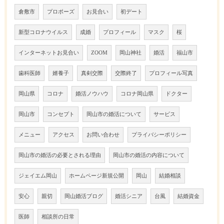
倉敷市
プロポーズ
お見合い
初デート
新型コロナウイルス
成婚
プロフィール
マスク
桜
インターネットお見合い
ZOOM
岡山神社
婚活
福山市
歯科医師
婿養子
真剣交際
交際終了
プロフィール写真
岡山県
コロナ
婚活ノウハウ
コロナ岡山県
ドクター
岡山市
コンセプト
岡山市の婚活について
サービス
メニュー
アクセス
お問い合わせ
プライバシーポリシー
岡山市の婚活の必要とされる理由
岡山市の婚活の内容について
ジェイエム岡山
ホームページ新規公開
岡山
結婚相談
安心
親切
岡山婚活ブログ
婚活シニア
台風
結婚資金
医師
相談所の日常