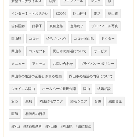
新型コロナウイルス
成婚
プロフィール
マスク
桜
インターネットお見合い
ZOOM
岡山神社
婚活
福山市
歯科医師
婿養子
真剣交際
交際終了
プロフィール写真
岡山県
コロナ
婚活ノウハウ
コロナ岡山県
ドクター
岡山市
コンセプト
岡山市の婚活について
サービス
メニュー
アクセス
お問い合わせ
プライバシーポリシー
岡山市の婚活の必要とされる理由
岡山市の婚活の内容について
ジェイエム岡山
ホームページ新規公開
岡山
結婚相談
安心
親切
岡山婚活ブログ
婚活シニア
台風
結婚資金
医師
相談所の日常
#岡山 #結婚相談所 #岡山市 #岡山県 #結婚相談