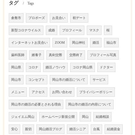
タグ
Tags
倉敷市
プロポーズ
お見合い
初デート
新型コロナウイルス
成婚
プロフィール
マスク
桜
インターネットお見合い
ZOOM
岡山神社
婚活
福山市
歯科医師
婿養子
真剣交際
交際終了
プロフィール写真
岡山県
コロナ
婚活ノウハウ
コロナ岡山県
ドクター
岡山市
コンセプト
岡山市の婚活について
サービス
メニュー
アクセス
お問い合わせ
プライバシーポリシー
岡山市の婚活の必要とされる理由
岡山市の婚活の内容について
ジェイエム岡山
ホームページ新規公開
岡山
結婚相談
安心
親切
岡山婚活ブログ
婚活シニア
台風
結婚資金