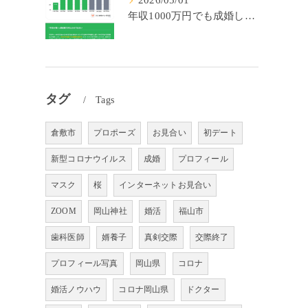
2026/05/01
年収1000万円でも成婚しやすいとは限らない? 「年収帯別の成婚率」のリアル
タグ
Tags
倉敷市
プロポーズ
お見合い
初デート
新型コロナウイルス
成婚
プロフィール
マスク
桜
インターネットお見合い
ZOOM
岡山神社
婚活
福山市
歯科医師
婿養子
真剣交際
交際終了
プロフィール写真
岡山県
コロナ
婚活ノウハウ
コロナ岡山県
ドクター