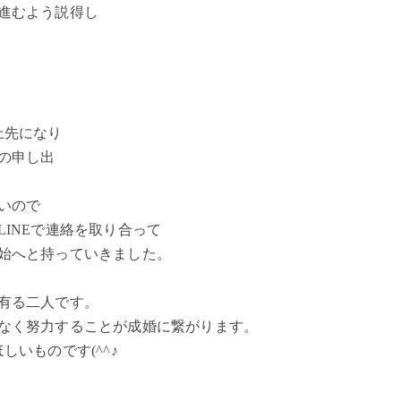
進むよう説得し
上先になり
の申し出
いので
INEで連絡を取り合って
始へと持っていきました。
有る二人です。
なく努力することが成婚に繋がります。
いものです(^^♪