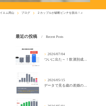
イエム岡山
ブログ
２カップルが破断ピンチを脱出！♫
最近の投稿
Recent Posts
2026/07/04
ついに出た～！飲酒別成婚率(IBJ)！
2026/05/15
データで見る歳の差婚の確率の低さ。