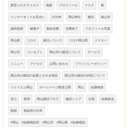
新型コロナウイルス
成婚
プロフィール
マスク
桜
インターネットお見合い
ZOOM
岡山神社
婚活
福山市
歯科医師
婿養子
真剣交際
交際終了
プロフィール写真
岡山県
コロナ
婚活ノウハウ
コロナ岡山県
ドクター
岡山市
コンセプト
岡山市の婚活について
サービス
メニュー
アクセス
お問い合わせ
プライバシーポリシー
岡山市の婚活の必要とされる理由
岡山市の婚活の内容について
ジェイエム岡山
ホームページ新規公開
岡山
結婚相談
安心
親切
岡山婚活ブログ
婚活シニア
台風
結婚資金
医師
相談所の日常
#岡山 #結婚相談所 #岡山市 #岡山県 #結婚相談