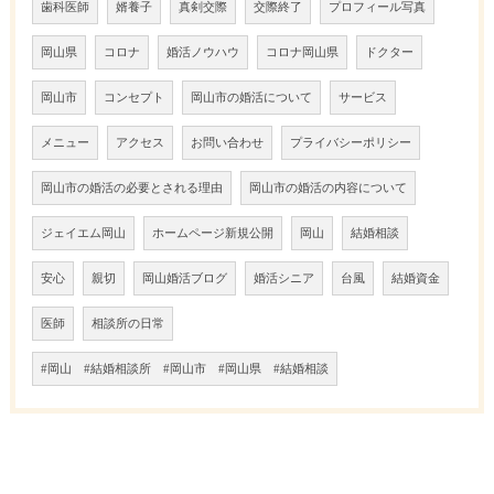
歯科医師
婿養子
真剣交際
交際終了
プロフィール写真
岡山県
コロナ
婚活ノウハウ
コロナ岡山県
ドクター
岡山市
コンセプト
岡山市の婚活について
サービス
メニュー
アクセス
お問い合わせ
プライバシーポリシー
岡山市の婚活の必要とされる理由
岡山市の婚活の内容について
ジェイエム岡山
ホームページ新規公開
岡山
結婚相談
安心
親切
岡山婚活ブログ
婚活シニア
台風
結婚資金
医師
相談所の日常
#岡山 #結婚相談所 #岡山市 #岡山県 #結婚相談