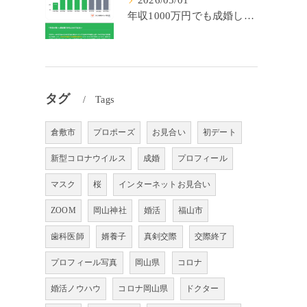
2026/05/01
年収1000万円でも成婚しやすいとは限らない? 「年収帯別の成婚率」のリアル
タグ
Tags
倉敷市
プロポーズ
お見合い
初デート
新型コロナウイルス
成婚
プロフィール
マスク
桜
インターネットお見合い
ZOOM
岡山神社
婚活
福山市
歯科医師
婿養子
真剣交際
交際終了
プロフィール写真
岡山県
コロナ
婚活ノウハウ
コロナ岡山県
ドクター