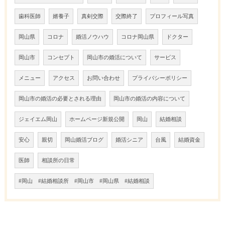
歯科医師
婿養子
真剣交際
交際終了
プロフィール写真
岡山県
コロナ
婚活ノウハウ
コロナ岡山県
ドクター
岡山市
コンセプト
岡山市の婚活について
サービス
メニュー
アクセス
お問い合わせ
プライバシーポリシー
岡山市の婚活の必要とされる理由
岡山市の婚活の内容について
ジェイエム岡山
ホームページ新規公開
岡山
結婚相談
安心
親切
岡山婚活ブログ
婚活シニア
台風
結婚資金
医師
相談所の日常
#岡山 #結婚相談所 #岡山市 #岡山県 #結婚相談