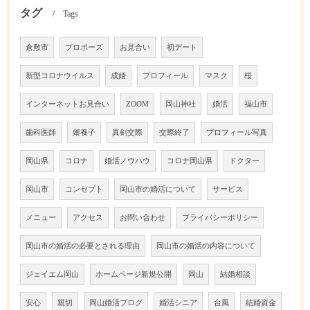
タグ
Tags
倉敷市
プロポーズ
お見合い
初デート
新型コロナウイルス
成婚
プロフィール
マスク
桜
インターネットお見合い
ZOOM
岡山神社
婚活
福山市
歯科医師
婿養子
真剣交際
交際終了
プロフィール写真
岡山県
コロナ
婚活ノウハウ
コロナ岡山県
ドクター
岡山市
コンセプト
岡山市の婚活について
サービス
メニュー
アクセス
お問い合わせ
プライバシーポリシー
岡山市の婚活の必要とされる理由
岡山市の婚活の内容について
ジェイエム岡山
ホームページ新規公開
岡山
結婚相談
安心
親切
岡山婚活ブログ
婚活シニア
台風
結婚資金