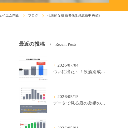
ェイエム岡山
ブログ
代表的な成婚者像(IBJ成婚中央値)
最近の投稿
Recent Posts
2026/07/04
ついに出た～！飲酒別成婚率(IBJ)！
2026/05/15
データで見る歳の差婚の確率の低さ。