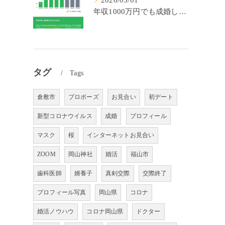
2026/05/01
年収1000万円でも成婚しやすいとは限らない? 「年収帯別の成婚率」のリアル
タグ
Tags
倉敷市
プロポーズ
お見合い
初デート
新型コロナウイルス
成婚
プロフィール
マスク
桜
インターネットお見合い
ZOOM
岡山神社
婚活
福山市
歯科医師
婿養子
真剣交際
交際終了
プロフィール写真
岡山県
コロナ
婚活ノウハウ
コロナ岡山県
ドクター