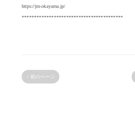
https://jm-okayama.jp/
*****************************************
< 前のページ