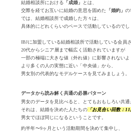
結婚相談所における
「成婚」
とは、
交際を経てお互いに結婚の意思を固めた
「婚約」
の
では、結婚相談所で成婚した方々は、
具体的にどれくらいのペースで活動しているのでし
IBJに加盟している結婚相談所で活動している会員
20代からシニア層まで幅広く活動されていますが
一部の極端に大きな値（外れ値）に影響されないよ
より多くの人の実態に近い「中央値」から、
男女別の代表的なモデルケースを見てみましょう。
データから読み解く共通の必勝パターン
男女のデータを見比べると、とてもおもしろい共通
それは、結婚を決めた人たちの
「お見合い回数：11
男女でほぼ同じになるということです。
約半年〜9ヶ月という活動期間を決めて集中し、