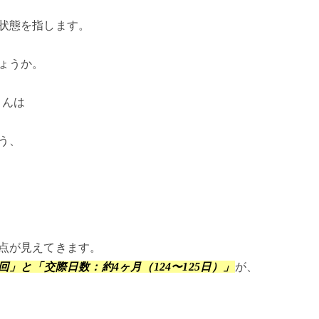
状態を指します。
ょうか。
さんは
う、
点が見えてきます。
回」と「交際日数：約4ヶ月（124〜125日）」
が、