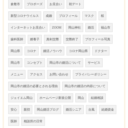
倉敷市
プロポーズ
お見合い
初デート
新型コロナウイルス
成婚
プロフィール
マスク
桜
インターネットお見合い
ZOOM
岡山神社
婚活
福山市
歯科医師
婿養子
真剣交際
交際終了
プロフィール写真
岡山県
コロナ
婚活ノウハウ
コロナ岡山県
ドクター
岡山市
コンセプト
岡山市の婚活について
サービス
メニュー
アクセス
お問い合わせ
プライバシーポリシー
岡山市の婚活の必要とされる理由
岡山市の婚活の内容について
ジェイエム岡山
ホームページ新規公開
岡山
結婚相談
安心
親切
岡山婚活ブログ
婚活シニア
台風
結婚資金
医師
相談所の日常