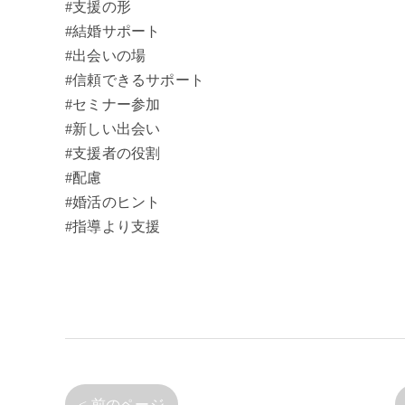
#支援の形
#結婚サポート
#出会いの場
#信頼できるサポート
#セミナー参加
#新しい出会い
#支援者の役割
#配慮
#婚活のヒント
#指導より支援
< 前のページ