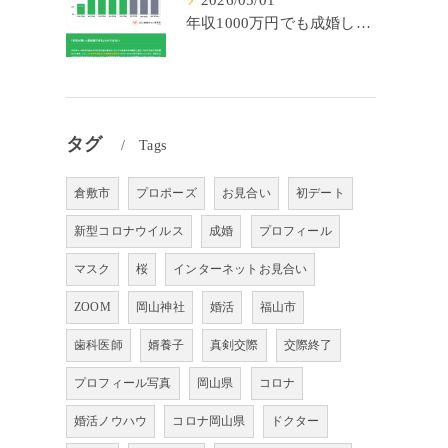
2026/05/01
年収1000万円でも成婚しやすいとは限らない? 「年収帯別の成婚率」のリアル
タグ
Tags
倉敷市
プロポーズ
お見合い
初デート
新型コロナウイルス
成婚
プロフィール
マスク
桜
インターネットお見合い
ZOOM
岡山神社
婚活
福山市
歯科医師
婿養子
真剣交際
交際終了
プロフィール写真
岡山県
コロナ
婚活ノウハウ
コロナ岡山県
ドクター