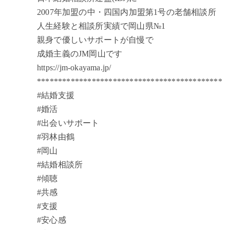
2007年加盟の中・四国内加盟第1号の老舗相談所
人生経験と相談所実績で岡山県№1
親身で優しいサポートが自慢で
成婚主義のJM岡山です
https://jm-okayama.jp/
********************************************
#結婚支援
#婚活
#出会いサポート
#羽林由鶴
#岡山
#結婚相談所
#傾聴
#共感
#支援
#安心感