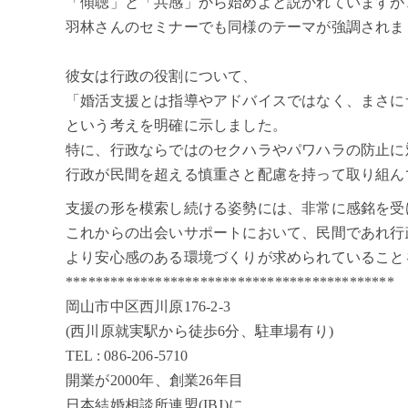
「傾聴」と「共感」から始めよと説かれていますが
羽林さんのセミナーでも同様のテーマが強調されま
彼女は行政の役割について、
「婚活支援とは指導やアドバイスではなく、まさに
という考えを明確に示しました。
特に、行政ならではのセクハラやパワハラの防止に
行政が民間を超える慎重さと配慮を持って取り組ん
支援の形を模索し続ける姿勢には、非常に感銘を受
これからの出会いサポートにおいて、民間であれ行
より安心感のある環境づくりが求められていること
********************************************
岡山市中区西川原176-2-3
(西川原就実駅から徒歩6分、駐車場有り)
TEL : 086-206-5710
開業が2000年、創業26年目
日本結婚相談所連盟(IBJ)に