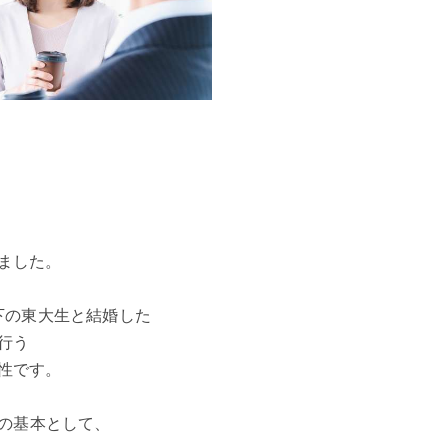
ました。
年下の東大生と結婚した
行う
性です。
援の基本として、