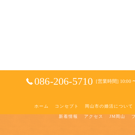
086-206-5710
[営業時間] 10:00 〜
ホーム
コンセプト
岡山市の婚活について
新着情報
アクセス
JM岡山