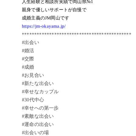
人生経験と相談所実績で岡山県№1
親身で優しいサポートが自慢で
成婚主義のJM岡山です
https://jm-okayama.jp/
********************************************
#出会い
#婚活
#交際
#成婚
#お見合い
#新たな出会い
#幸せなカップル
#30代中心
#幸せへの第一歩
#素敵な出会い
#運命の出会い
#出会いの場