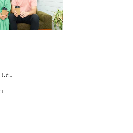
ました。
、
♪