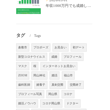
2026/05/01
年収1000万円でも成婚しやすいとは限らない? 「年収帯別の成婚率」のリアル
タグ
Tags
倉敷市
プロポーズ
お見合い
初デート
新型コロナウイルス
成婚
プロフィール
マスク
桜
インターネットお見合い
ZOOM
岡山神社
婚活
福山市
歯科医師
婿養子
真剣交際
交際終了
プロフィール写真
岡山県
コロナ
婚活ノウハウ
コロナ岡山県
ドクター