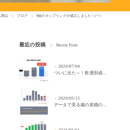
ム岡山
ブログ
9組のカップリングが成立しました！(^^♪
最近の投稿
Recent Posts
2026/07/04
ついに出た～！飲酒別成婚率(IBJ)！
2026/05/15
データで見る歳の差婚の確率の低さ。