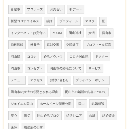
倉敷市
プロポーズ
お見合い
初デート
新型コロナウイルス
成婚
プロフィール
マスク
桜
インターネットお見合い
ZOOM
岡山神社
婚活
福山市
歯科医師
婿養子
真剣交際
交際終了
プロフィール写真
岡山県
コロナ
婚活ノウハウ
コロナ岡山県
ドクター
岡山市
コンセプト
岡山市の婚活について
サービス
メニュー
アクセス
お問い合わせ
プライバシーポリシー
岡山市の婚活の必要とされる理由
岡山市の婚活の内容について
ジェイエム岡山
ホームページ新規公開
岡山
結婚相談
安心
親切
岡山婚活ブログ
婚活シニア
台風
結婚資金
医師
相談所の日常