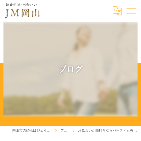
ブログ
岡山市の婚活はジェイエム岡山
ブログ
お見合いが頭打ちならパーティも有ります！(^^♪