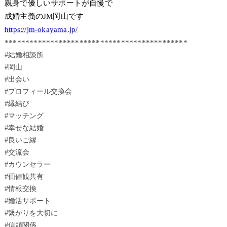
親身で優しいサポートが自慢で
成婚主義のJM岡山です
https://jm-okayama.jp/
********************************************
#結婚相談所
#岡山
#出会い
#プロフィール交換会
#縁結び
#マッチング
#幸せな結婚
#良いご縁
#交流会
#カウンセラー
#価値観共有
#情報交換
#婚活サポート
#繋がりを大切に
#信頼関係