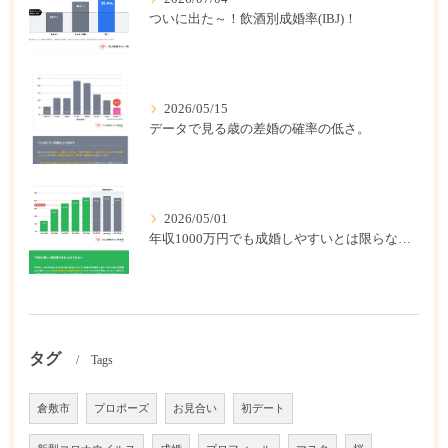
ついに出た～！飲酒別成婚率(IBJ)！
2026/05/15
データで見る歳の差婚の確率の低さ。
2026/05/01
年収1000万円でも成婚しやすいとは限らない? 「年収帯別の成婚率」のリアル
タグ
Tags
倉敷市
プロポーズ
お見合い
初デート