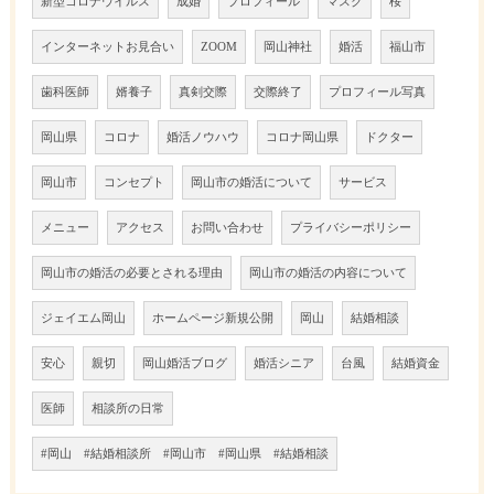
新型コロナウイルス
成婚
プロフィール
マスク
桜
インターネットお見合い
ZOOM
岡山神社
婚活
福山市
歯科医師
婿養子
真剣交際
交際終了
プロフィール写真
岡山県
コロナ
婚活ノウハウ
コロナ岡山県
ドクター
岡山市
コンセプト
岡山市の婚活について
サービス
メニュー
アクセス
お問い合わせ
プライバシーポリシー
岡山市の婚活の必要とされる理由
岡山市の婚活の内容について
ジェイエム岡山
ホームページ新規公開
岡山
結婚相談
安心
親切
岡山婚活ブログ
婚活シニア
台風
結婚資金
医師
相談所の日常
#岡山 #結婚相談所 #岡山市 #岡山県 #結婚相談