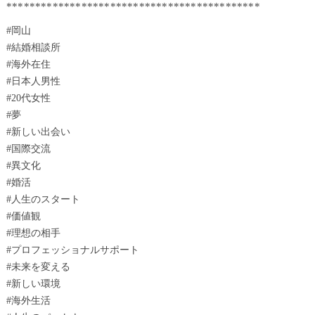
********************************************
#岡山
#結婚相談所
#海外在住
#日本人男性
#20代女性
#夢
#新しい出会い
#国際交流
#異文化
#婚活
#人生のスタート
#価値観
#理想の相手
#プロフェッショナルサポート
#未来を変える
#新しい環境
#海外生活