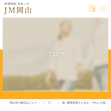
ブログ
岡山市の婚活はジェイエム岡山
ブログ
強い愛情表現ととるか、それとも我がままか！?