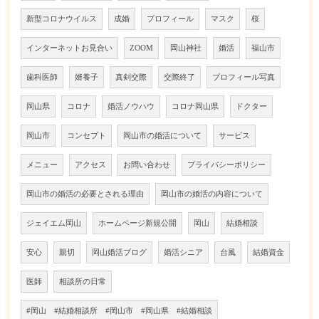
新型コロナウイルス
成婚
プロフィール
マスク
桜
インターネットお見合い
ZOOM
岡山神社
婚活
福山市
歯科医師
婿養子
真剣交際
交際終了
プロフィール写真
岡山県
コロナ
婚活ノウハウ
コロナ岡山県
ドクター
岡山市
コンセプト
岡山市の婚活について
サービス
メニュー
アクセス
お問い合わせ
プライバシーポリシー
岡山市の婚活の必要とされる理由
岡山市の婚活の内容について
ジェイエム岡山
ホームページ新規公開
岡山
結婚相談
安心
親切
岡山婚活ブログ
婚活シニア
台風
結婚資金
医師
相談所の日常
#岡山 #結婚相談所 #岡山市 #岡山県 #結婚相談