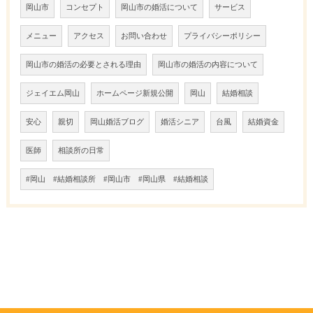
岡山市
コンセプト
岡山市の婚活について
サービス
メニュー
アクセス
お問い合わせ
プライバシーポリシー
岡山市の婚活の必要とされる理由
岡山市の婚活の内容について
ジェイエム岡山
ホームページ新規公開
岡山
結婚相談
安心
親切
岡山婚活ブログ
婚活シニア
台風
結婚資金
医師
相談所の日常
#岡山 #結婚相談所 #岡山市 #岡山県 #結婚相談