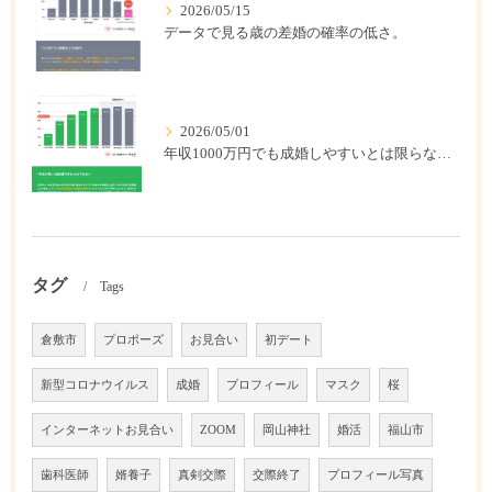
2026/05/15
データで見る歳の差婚の確率の低さ。
2026/05/01
年収1000万円でも成婚しやすいとは限らない? 「年収帯別の成婚率」のリアル
タグ
Tags
倉敷市
プロポーズ
お見合い
初デート
新型コロナウイルス
成婚
プロフィール
マスク
桜
インターネットお見合い
ZOOM
岡山神社
婚活
福山市
歯科医師
婿養子
真剣交際
交際終了
プロフィール写真