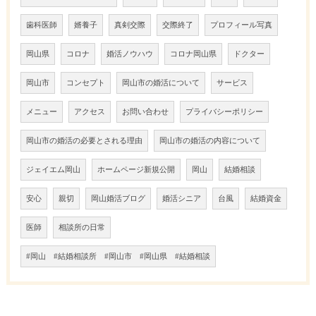
歯科医師
婿養子
真剣交際
交際終了
プロフィール写真
岡山県
コロナ
婚活ノウハウ
コロナ岡山県
ドクター
岡山市
コンセプト
岡山市の婚活について
サービス
メニュー
アクセス
お問い合わせ
プライバシーポリシー
岡山市の婚活の必要とされる理由
岡山市の婚活の内容について
ジェイエム岡山
ホームページ新規公開
岡山
結婚相談
安心
親切
岡山婚活ブログ
婚活シニア
台風
結婚資金
医師
相談所の日常
#岡山 #結婚相談所 #岡山市 #岡山県 #結婚相談