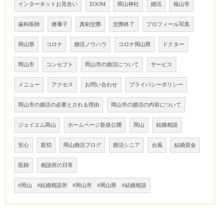
インターネットお見合い
ZOOM
岡山神社
婚活
福山市
歯科医師
婿養子
真剣交際
交際終了
プロフィール写真
岡山県
コロナ
婚活ノウハウ
コロナ岡山県
ドクター
岡山市
コンセプト
岡山市の婚活について
サービス
メニュー
アクセス
お問い合わせ
プライバシーポリシー
岡山市の婚活の必要とされる理由
岡山市の婚活の内容について
ジェイエム岡山
ホームページ新規公開
岡山
結婚相談
安心
親切
岡山婚活ブログ
婚活シニア
台風
結婚資金
医師
相談所の日常
#岡山 #結婚相談所 #岡山市 #岡山県 #結婚相談