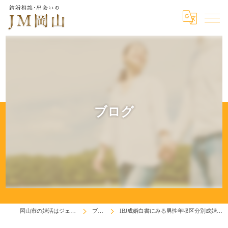
ブログ
岡山市の婚活はジェイエム岡山
ブログ
IBJ成婚白書にみる男性年収区分別成婚相手との年齢差！