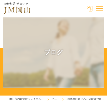
ブログ
岡山市の婚活はジェイエム岡山
ブログ
IBJ成婚白書にみる成婚者代表値！