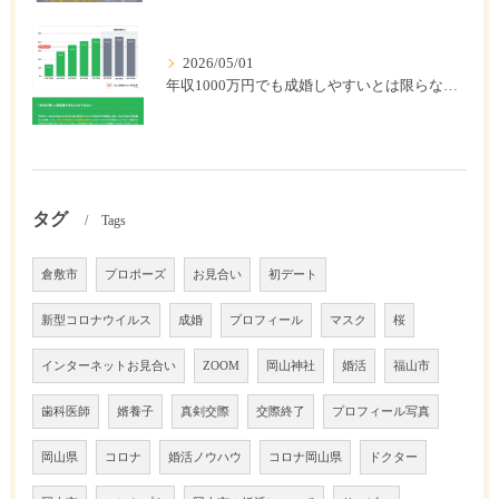
2026/05/01
年収1000万円でも成婚しやすいとは限らない? 「年収帯別の成婚率」のリアル
タグ
Tags
倉敷市
プロポーズ
お見合い
初デート
新型コロナウイルス
成婚
プロフィール
マスク
桜
インターネットお見合い
ZOOM
岡山神社
婚活
福山市
歯科医師
婿養子
真剣交際
交際終了
プロフィール写真
岡山県
コロナ
婚活ノウハウ
コロナ岡山県
ドクター