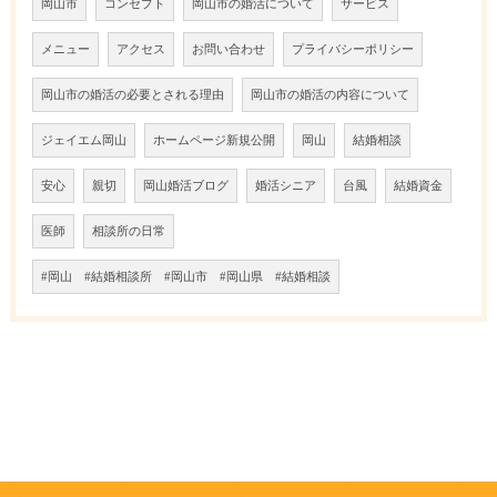
岡山市
コンセプト
岡山市の婚活について
サービス
メニュー
アクセス
お問い合わせ
プライバシーポリシー
岡山市の婚活の必要とされる理由
岡山市の婚活の内容について
ジェイエム岡山
ホームページ新規公開
岡山
結婚相談
安心
親切
岡山婚活ブログ
婚活シニア
台風
結婚資金
医師
相談所の日常
#岡山 #結婚相談所 #岡山市 #岡山県 #結婚相談