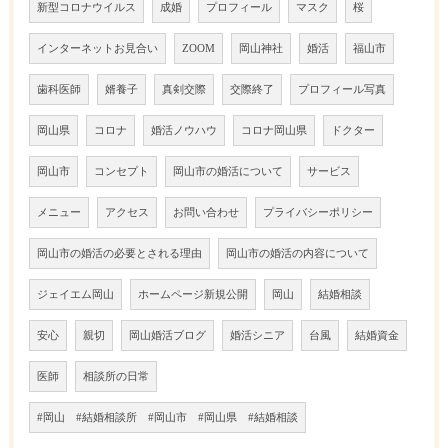
新型コロナウイルス
成婚
プロフィール
マスク
桜
インターネットお見合い
ZOOM
岡山神社
婚活
福山市
歯科医師
婿養子
真剣交際
交際終了
プロフィール写真
岡山県
コロナ
婚活ノウハウ
コロナ岡山県
ドクター
岡山市
コンセプト
岡山市の婚活について
サービス
メニュー
アクセス
お問い合わせ
プライバシーポリシー
岡山市の婚活の必要とされる理由
岡山市の婚活の内容について
ジェイエム岡山
ホームページ新規公開
岡山
結婚相談
安心
親切
岡山婚活ブログ
婚活シニア
台風
結婚資金
医師
相談所の日常
#岡山 #結婚相談所 #岡山市 #岡山県 #結婚相談