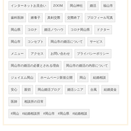
インターネットお見合い
ZOOM
岡山神社
婚活
福山市
歯科医師
婿養子
真剣交際
交際終了
プロフィール写真
岡山県
コロナ
婚活ノウハウ
コロナ岡山県
ドクター
岡山市
コンセプト
岡山市の婚活について
サービス
メニュー
アクセス
お問い合わせ
プライバシーポリシー
岡山市の婚活の必要とされる理由
岡山市の婚活の内容について
ジェイエム岡山
ホームページ新規公開
岡山
結婚相談
安心
親切
岡山婚活ブログ
婚活シニア
台風
結婚資金
医師
相談所の日常
#岡山 #結婚相談所 #岡山市 #岡山県 #結婚相談