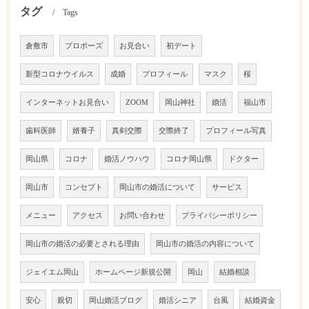
タグ
Tags
倉敷市
プロポーズ
お見合い
初デート
新型コロナウイルス
成婚
プロフィール
マスク
桜
インターネットお見合い
ZOOM
岡山神社
婚活
福山市
歯科医師
婿養子
真剣交際
交際終了
プロフィール写真
岡山県
コロナ
婚活ノウハウ
コロナ岡山県
ドクター
岡山市
コンセプト
岡山市の婚活について
サービス
メニュー
アクセス
お問い合わせ
プライバシーポリシー
岡山市の婚活の必要とされる理由
岡山市の婚活の内容について
ジェイエム岡山
ホームページ新規公開
岡山
結婚相談
安心
親切
岡山婚活ブログ
婚活シニア
台風
結婚資金