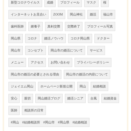
新型コロナウイルス
成婚
プロフィール
マスク
桜
インターネットお見合い
ZOOM
岡山神社
婚活
福山市
歯科医師
婿養子
真剣交際
交際終了
プロフィール写真
岡山県
コロナ
婚活ノウハウ
コロナ岡山県
ドクター
岡山市
コンセプト
岡山市の婚活について
サービス
メニュー
アクセス
お問い合わせ
プライバシーポリシー
岡山市の婚活の必要とされる理由
岡山市の婚活の内容について
ジェイエム岡山
ホームページ新規公開
岡山
結婚相談
安心
親切
岡山婚活ブログ
婚活シニア
台風
結婚資金
医師
相談所の日常
#岡山 #結婚相談所 #岡山市 #岡山県 #結婚相談