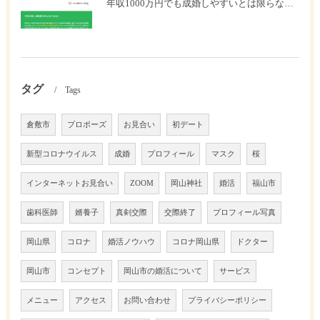
年収1000万円でも成婚しやすいとは限らない? 「年収帯別の成婚率」のリアル
タグ
Tags
倉敷市
プロポーズ
お見合い
初デート
新型コロナウイルス
成婚
プロフィール
マスク
桜
インターネットお見合い
ZOOM
岡山神社
婚活
福山市
歯科医師
婿養子
真剣交際
交際終了
プロフィール写真
岡山県
コロナ
婚活ノウハウ
コロナ岡山県
ドクター
岡山市
コンセプト
岡山市の婚活について
サービス
メニュー
アクセス
お問い合わせ
プライバシーポリシー