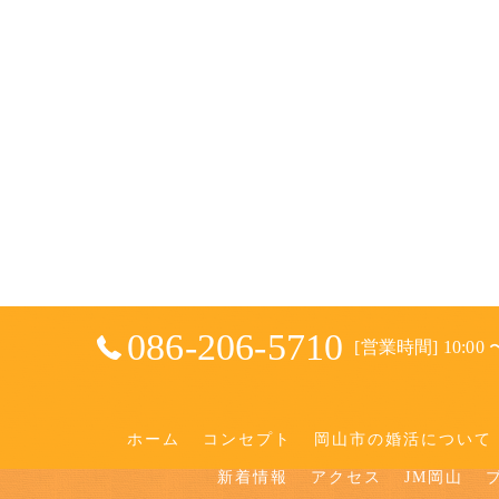
086-206-5710
[営業時間] 10:00 〜
ホーム
コンセプト
岡山市の婚活について
新着情報
アクセス
JM岡山