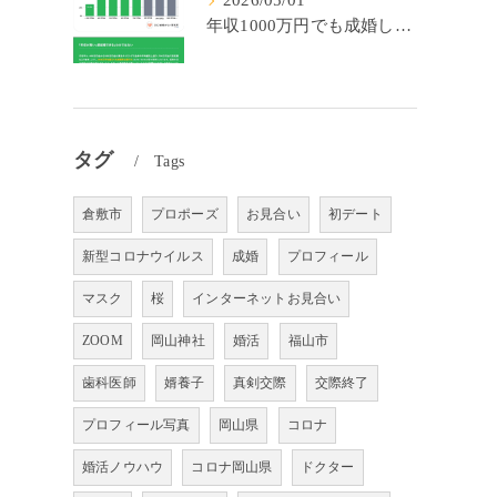
2026/05/01
年収1000万円でも成婚しやすいとは限らない? 「年収帯別の成婚率」のリアル
タグ
Tags
倉敷市
プロポーズ
お見合い
初デート
新型コロナウイルス
成婚
プロフィール
マスク
桜
インターネットお見合い
ZOOM
岡山神社
婚活
福山市
歯科医師
婿養子
真剣交際
交際終了
プロフィール写真
岡山県
コロナ
婚活ノウハウ
コロナ岡山県
ドクター