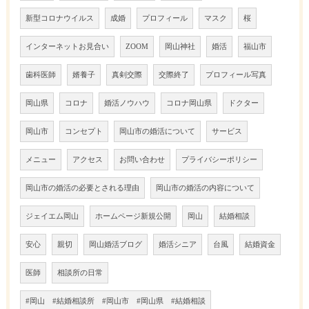
新型コロナウイルス
成婚
プロフィール
マスク
桜
インターネットお見合い
ZOOM
岡山神社
婚活
福山市
歯科医師
婿養子
真剣交際
交際終了
プロフィール写真
岡山県
コロナ
婚活ノウハウ
コロナ岡山県
ドクター
岡山市
コンセプト
岡山市の婚活について
サービス
メニュー
アクセス
お問い合わせ
プライバシーポリシー
岡山市の婚活の必要とされる理由
岡山市の婚活の内容について
ジェイエム岡山
ホームページ新規公開
岡山
結婚相談
安心
親切
岡山婚活ブログ
婚活シニア
台風
結婚資金
医師
相談所の日常
#岡山 #結婚相談所 #岡山市 #岡山県 #結婚相談