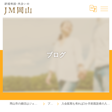
ブログ
岡山市の婚活はジェイエム岡山
ブログ
入会延期も有れば2か月前面談者の入会も有り(^^♪