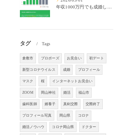
2026/05/01
年収1000万円でも成婚しやすいとは限らない? 「年収帯別の成婚率」のリアル
タグ
Tags
倉敷市
プロポーズ
お見合い
初デート
新型コロナウイルス
成婚
プロフィール
マスク
桜
インターネットお見合い
ZOOM
岡山神社
婚活
福山市
歯科医師
婿養子
真剣交際
交際終了
プロフィール写真
岡山県
コロナ
婚活ノウハウ
コロナ岡山県
ドクター