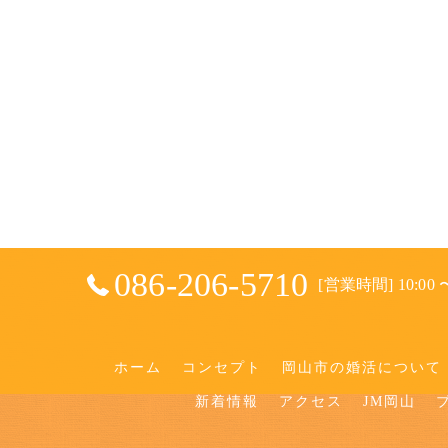
086-206-5710
[営業時間] 10:00 〜
ホーム
コンセプト
岡山市の婚活について
新着情報
アクセス
JM岡山