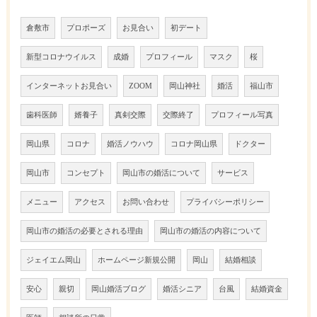
倉敷市
プロポーズ
お見合い
初デート
新型コロナウイルス
成婚
プロフィール
マスク
桜
インターネットお見合い
ZOOM
岡山神社
婚活
福山市
歯科医師
婿養子
真剣交際
交際終了
プロフィール写真
岡山県
コロナ
婚活ノウハウ
コロナ岡山県
ドクター
岡山市
コンセプト
岡山市の婚活について
サービス
メニュー
アクセス
お問い合わせ
プライバシーポリシー
岡山市の婚活の必要とされる理由
岡山市の婚活の内容について
ジェイエム岡山
ホームページ新規公開
岡山
結婚相談
安心
親切
岡山婚活ブログ
婚活シニア
台風
結婚資金