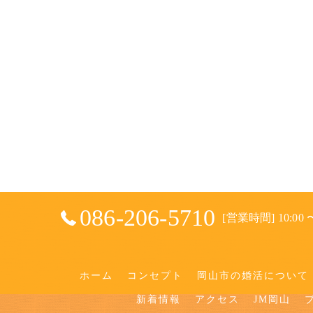
086-206-5710
[営業時間] 10:00 〜
ホーム
コンセプト
岡山市の婚活について
新着情報
アクセス
JM岡山