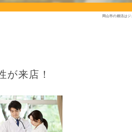
岡山市の婚活はジ
性が来店！