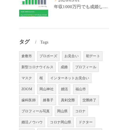
2026/05/01
年収1000万円でも成婚しやすいとは限らない? 「年収帯別の成婚率」のリアル
タグ
Tags
倉敷市
プロポーズ
お見合い
初デート
新型コロナウイルス
成婚
プロフィール
マスク
桜
インターネットお見合い
ZOOM
岡山神社
婚活
福山市
歯科医師
婿養子
真剣交際
交際終了
プロフィール写真
岡山県
コロナ
婚活ノウハウ
コロナ岡山県
ドクター