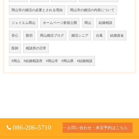
岡山市の婚活の必要とされる理由
岡山市の婚活の内容について
ジェイエム岡山
ホームページ新規公開
岡山
結婚相談
安心
親切
岡山婚活ブログ
婚活シニア
台風
結婚資金
医師
相談所の日常
#岡山 #結婚相談所 #岡山市 #岡山県 #結婚相談
086-206-5710
お問い合わせ・来店予約はこちら