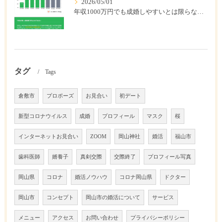
2026/05/01
年収1000万円でも成婚しやすいとは限らない? 「年収帯別の成婚率」のリアル
タグ
Tags
倉敷市
プロポーズ
お見合い
初デート
新型コロナウイルス
成婚
プロフィール
マスク
桜
インターネットお見合い
ZOOM
岡山神社
婚活
福山市
歯科医師
婿養子
真剣交際
交際終了
プロフィール写真
岡山県
コロナ
婚活ノウハウ
コロナ岡山県
ドクター
岡山市
コンセプト
岡山市の婚活について
サービス
メニュー
アクセス
お問い合わせ
プライバシーポリシー