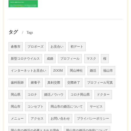
タグ
Tags
倉敷市
プロポーズ
お見合い
初デート
新型コロナウイルス
成婚
プロフィール
マスク
桜
インターネットお見合い
ZOOM
岡山神社
婚活
福山市
歯科医師
婿養子
真剣交際
交際終了
プロフィール写真
岡山県
コロナ
婚活ノウハウ
コロナ岡山県
ドクター
岡山市
コンセプト
岡山市の婚活について
サービス
メニュー
アクセス
お問い合わせ
プライバシーポリシー
岡山市の婚活の必要とされる理由
岡山市の婚活の内容について