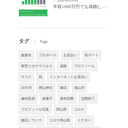
2026/05/01
年収1000万円でも成婚しやすいとは限らない? 「年収帯別の成婚率」のリアル
タグ
Tags
倉敷市
プロポーズ
お見合い
初デート
新型コロナウイルス
成婚
プロフィール
マスク
桜
インターネットお見合い
ZOOM
岡山神社
婚活
福山市
歯科医師
婿養子
真剣交際
交際終了
プロフィール写真
岡山県
コロナ
婚活ノウハウ
コロナ岡山県
ドクター