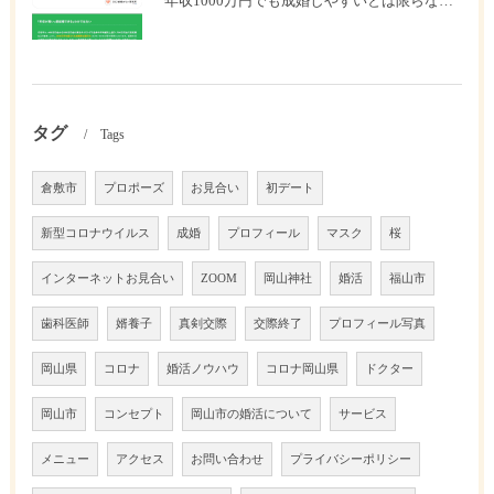
年収1000万円でも成婚しやすいとは限らない? 「年収帯別の成婚率」のリアル
タグ
Tags
倉敷市
プロポーズ
お見合い
初デート
新型コロナウイルス
成婚
プロフィール
マスク
桜
インターネットお見合い
ZOOM
岡山神社
婚活
福山市
歯科医師
婿養子
真剣交際
交際終了
プロフィール写真
岡山県
コロナ
婚活ノウハウ
コロナ岡山県
ドクター
岡山市
コンセプト
岡山市の婚活について
サービス
メニュー
アクセス
お問い合わせ
プライバシーポリシー