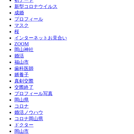
初デート
新型コロナウイルス
成婚
プロフィール
マスク
桜
インターネットお見合い
ZOOM
岡山神社
婚活
福山市
歯科医師
婿養子
真剣交際
交際終了
プロフィール写真
岡山県
コロナ
婚活ノウハウ
コロナ岡山県
ドクター
岡山市