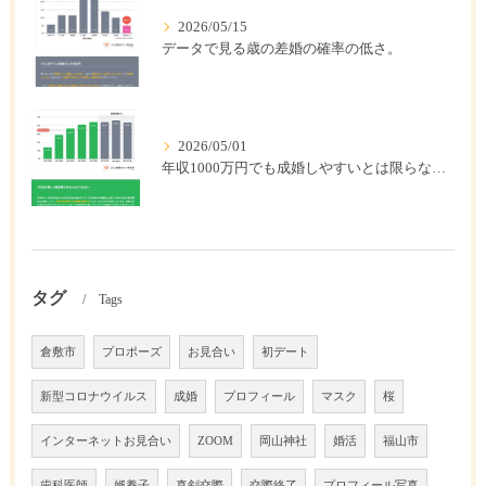
2026/05/15
データで見る歳の差婚の確率の低さ。
2026/05/01
年収1000万円でも成婚しやすいとは限らない? 「年収帯別の成婚率」のリアル
タグ
Tags
倉敷市
プロポーズ
お見合い
初デート
新型コロナウイルス
成婚
プロフィール
マスク
桜
インターネットお見合い
ZOOM
岡山神社
婚活
福山市
歯科医師
婿養子
真剣交際
交際終了
プロフィール写真