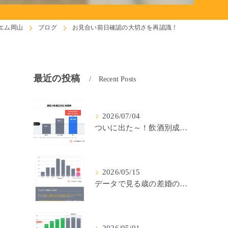
エム岡山
ブログ
お見合い前日確認の大切さを再認識！
最近の投稿
Recent Posts
2026/07/04
ついに出た～！飲酒別成婚率(IBJ)！
2026/05/15
データで見る歳の差婚の確率の低さ。