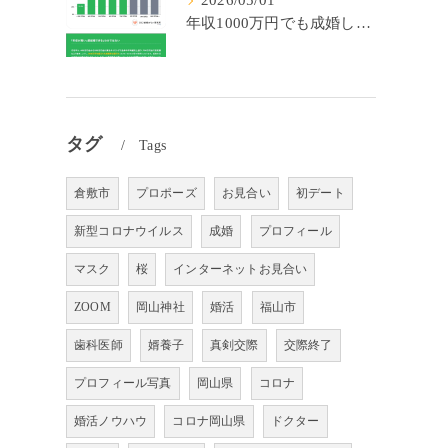
2026/05/01
年収1000万円でも成婚しやすいとは限らない? 「年収帯別の成婚率」のリアル
タグ
Tags
倉敷市
プロポーズ
お見合い
初デート
新型コロナウイルス
成婚
プロフィール
マスク
桜
インターネットお見合い
ZOOM
岡山神社
婚活
福山市
歯科医師
婿養子
真剣交際
交際終了
プロフィール写真
岡山県
コロナ
婚活ノウハウ
コロナ岡山県
ドクター