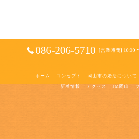
086-206-5710
[営業時間] 10:00 〜
ホーム
コンセプト
岡山市の婚活について
新着情報
アクセス
JM岡山