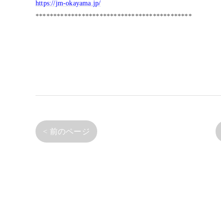
https://jm-okayama.jp/
********************************************
< 前のページ