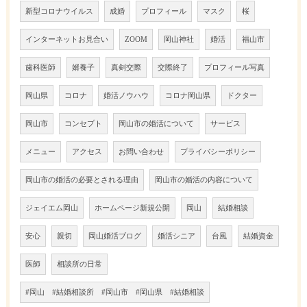
新型コロナウイルス
成婚
プロフィール
マスク
桜
インターネットお見合い
ZOOM
岡山神社
婚活
福山市
歯科医師
婿養子
真剣交際
交際終了
プロフィール写真
岡山県
コロナ
婚活ノウハウ
コロナ岡山県
ドクター
岡山市
コンセプト
岡山市の婚活について
サービス
メニュー
アクセス
お問い合わせ
プライバシーポリシー
岡山市の婚活の必要とされる理由
岡山市の婚活の内容について
ジェイエム岡山
ホームページ新規公開
岡山
結婚相談
安心
親切
岡山婚活ブログ
婚活シニア
台風
結婚資金
医師
相談所の日常
#岡山 #結婚相談所 #岡山市 #岡山県 #結婚相談