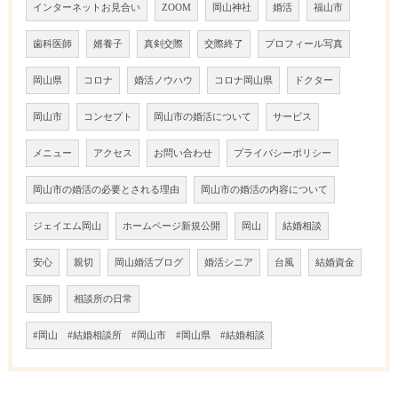
インターネットお見合い
ZOOM
岡山神社
婚活
福山市
歯科医師
婿養子
真剣交際
交際終了
プロフィール写真
岡山県
コロナ
婚活ノウハウ
コロナ岡山県
ドクター
岡山市
コンセプト
岡山市の婚活について
サービス
メニュー
アクセス
お問い合わせ
プライバシーポリシー
岡山市の婚活の必要とされる理由
岡山市の婚活の内容について
ジェイエム岡山
ホームページ新規公開
岡山
結婚相談
安心
親切
岡山婚活ブログ
婚活シニア
台風
結婚資金
医師
相談所の日常
#岡山 #結婚相談所 #岡山市 #岡山県 #結婚相談