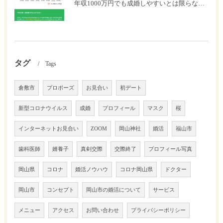
年収1000万円でも成婚しやすいとは限らない? 「年収帯別の成婚率」のリアル
タグ
Tags
倉敷市
プロポーズ
お見合い
初デート
新型コロナウイルス
成婚
プロフィール
マスク
桜
インターネットお見合い
ZOOM
岡山神社
婚活
福山市
歯科医師
婿養子
真剣交際
交際終了
プロフィール写真
岡山県
コロナ
婚活ノウハウ
コロナ岡山県
ドクター
岡山市
コンセプト
岡山市の婚活について
サービス
メニュー
アクセス
お問い合わせ
プライバシーポリシー