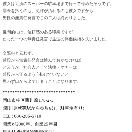
彼女は近所のスーパーの駐車場まで行って停めたそうです。
罰金を払うのも、免許が汚れるのも彼女ですから
男性の無責任発言でこの二人は終わりました。
世間的には、信頼感のある職業ですが
たった一つの無責任発言で生涯の伴侶候補を失いました。
交際中と云わず、
普段から無責任発言は慎んでおかなければ
と云うか、社会人として法律・マナーは
普段から守るよう心掛けていないと
思わず口から出てしまうことになります。
******************************
岡山市中区西川原176-2-3
(西川原就実駅から徒歩6分、駐車場有り)
TEL : 086-206-5710
開業が2000年、創業25年目
日本結婚相談所連盟(IBJ)に