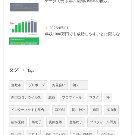
データで見る歳の差婚の確率の低さ。
2026/05/01
年収1000万円でも成婚しやすいとは限らない? 「年収帯別の成婚率」のリアル
タグ
Tags
倉敷市
プロポーズ
お見合い
初デート
新型コロナウイルス
成婚
プロフィール
マスク
桜
インターネットお見合い
ZOOM
岡山神社
婚活
福山市
歯科医師
婿養子
真剣交際
交際終了
プロフィール写真
岡山県
コロナ
婚活ノウハウ
コロナ岡山県
ドクター